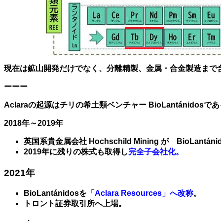
現在は鉱山開発だけでなく、分離精製、金属・合金製造まで含めた
ーーー
Aclaraの起源はチリの希土類ベンチャー BioLantánidosで
2018年～2019年
英国系貴金属会社
Hochschild Mining
が BioLantán
2019年に残りの株式も取得し
完全子会社化。
2021年
BioLantánidosを「
Aclara Resources」へ改称
。
トロント証券取引所へ上場。