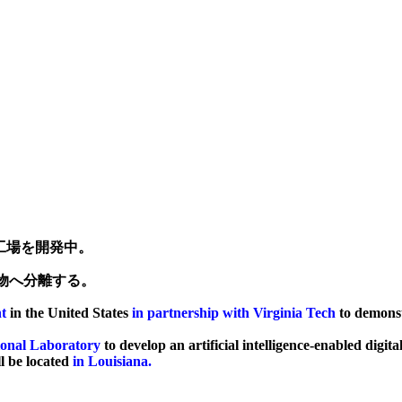
離工場を開発中。
物へ分離する。
nt
in the United States
in partnership with Virginia Tech
to demonstr
ional Laboratory
to develop an artificial intelligence-enabled digit
l be located
in Louisiana.