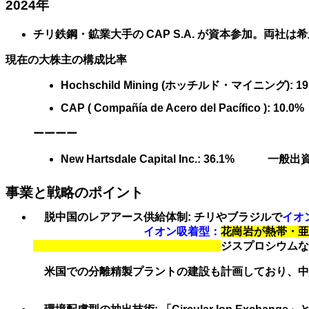
2024年
チリ鉄鋼・鉱業大手の
CAP S.A.
が資本参加。
両社は希
現在の大株主の構成比率
Hochschild Mining (ホッチルド・マイニング)
: 1
CAP ( Compañía de Acero del Pacífico )
: 10
ーーーー
New Hartsdale Capital Inc.
: 36.1%
一般出
事業と戦略のポイント
脱中国のレアアース供給体制
: チリやブラジルで
イオ
イオン吸着型：
花崗岩が熱帯・亜
ジスプロシウムな
米国での分離精製プラントの建設も計画しており、中