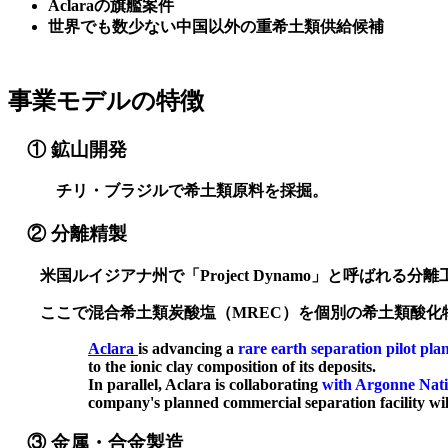
Aclaraの旗艦案件
世界でも数少ない中国以外の重希土類供給候補
事業モデルの特徴
① 鉱山開発
チリ・ブラジルで希土類原料を採掘。
② 分離精製
米国ルイジアナ州で「Project Dynamo」と呼ばれる分
ここで混合希土類炭酸塩（MREC）を個別の希土類酸化
Aclara
is advancing a
rare earth separation pilot pla
to the ionic clay composition of its deposits.
In parallel, Aclara is collaborating
with Argonne Nat
company's planned commercial separation facility wil
③ 金属・合金製造