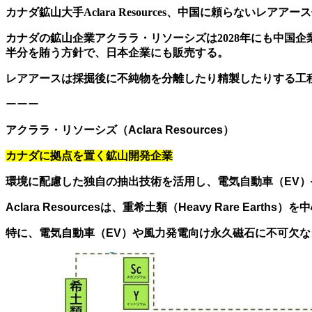
カナダ鉱山大手
Aclara Resources
、中国に頼らないレアアー
カナダの鉱山企業アクララ・リソーシズは2028年にも中国
半分を賄う方針で、日本企業にも販売する。
レアアースは採掘後に不純物を分離したり精製したりする工
ーーー
アクララ・リソーシズ（Aclara Resources）
カナダに拠点を置く鉱山開発企業
環境に配慮した独自の抽出技術を活用し、電気自動車（EV
Aclara Resourcesは、重希土類（Heavy Rare Ea
特に、電気自動車（EV）や風力発電向け永久磁石に不可欠