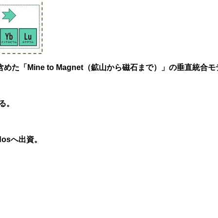
「Mine to Magnet（鉱山から磁石まで）」の垂直統合
ある。
idosへ出資。