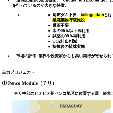
環境配慮型の抽出技術
: 「Circular Ion 
を行っているのが大きな特徴。
尾鉱ダム不要
tailings dam
とは
業廃棄物貯蔵施設
爆薬不要
水の95％以上再利用
試薬の99％再利用
CO2排出削減
採掘後の植林実施
市場の評価
: 業界や投資家からも高い期待が寄せら
主力プロジェクト
① Penco Module（チリ）
チリ中部のビオビオ州ペンコ地区に位置する重・軽希土