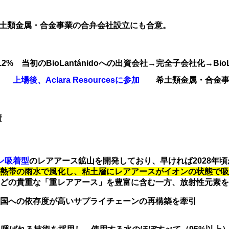
土類金属・合金事業の合弁会社設立にも合意。
9.2%
当初のBioLantánidoへの出資会社→完全子会社化→BioLa
.0%
上場後、Aclara Resourcesに参加
希土類金属・合金
資
ン吸着型
のレアアース鉱山を開発しており、早ければ2028年
熱帯の雨水で風化し、粘土層にレアアースがイオンの状態で吸
どの貴重な「重レアアース」を豊富に含む一方、放射性元素を
国への依存度が高いサプライチェーンの再構築を牽引