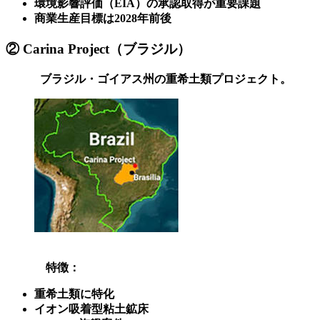
環境影響評価（EIA）の承認取得が重要課題
商業生産目標は2028年前後
② Carina Project（ブラジル）
ブラジル・ゴイアス州の重希土類プロジェクト。
特徴：
重希土類に特化
イオン吸着型粘土鉱床