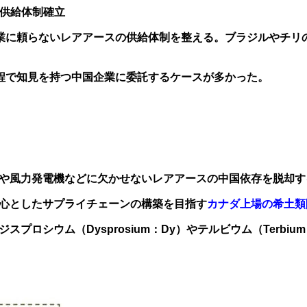
ス供給体制確立
企業に頼らないレアアースの供給体制を整える。ブラジルやチリ
程で知見を持つ中国企業に委託するケースが多かった。
）や風力発電機などに欠かせないレアアースの中国依存を脱却
rths）を中心としたサプライチェーンの構築を目指す
カナダ上場の希土類
なジスプロシウム（
Dysprosium：
Dy）やテルビウム（
Terbiu