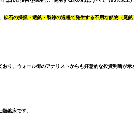
Exchange」と呼ばれる技術を採用し、使用する水のほぼすべて（
、
鉱石の採掘・選鉱・製錬の過程で発生する不用な鉱物（尾鉱
れており、ウォール街のアナリストからも好意的な投資判断が示
類鉱床です。