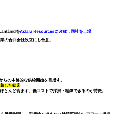
ntánidを
Aclara Resourcesに改称→同社を上場
事業の合弁会社設立にも合意。
頃からの本格的な供給開始を目指す。
着した鉱床
ほとんど含まず、低コストで採掘・精錬できるのが特徴。