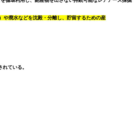
95%以上）を循環利用し、副産物を出さない持続可能なレアアース採掘
）や廃水などを沈殿・分離し、貯留するための産
されている。