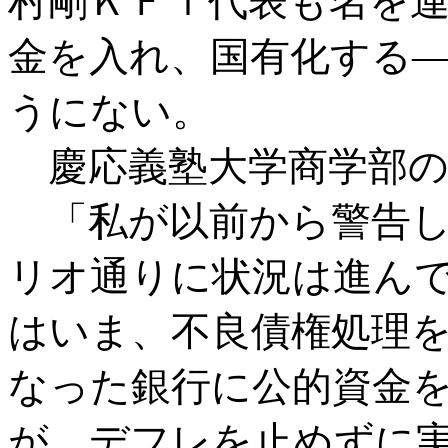
村剛ＫＦｉ代表も名を
金を入れ、国有化する
うにない。
慶応義塾大学商学部の
「私が以前から警告し
リオ通りに状況は進ん
はいま、不良債権処理
なった銀行に公的資金
が、デフレを止めずに