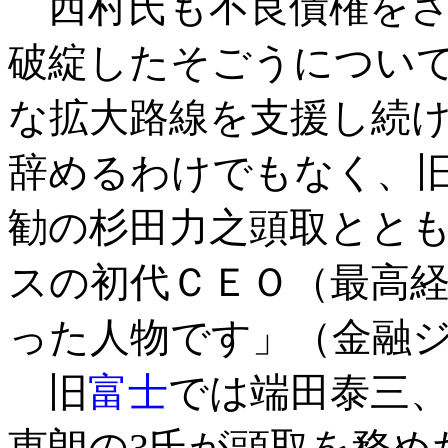
西村氏も不良債権をさ
破綻したそごうについ
な拡大路線を支援し続
辞めるわけでもなく、
勧の杉田力之頭取とと
スの初代ＣＥＯ（最高
った人物です」（金融
旧
富士
では端田泰三
恵朗の3氏が頭取を務め