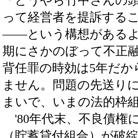
「どうやら竹中さんの
って経営者を提訴する
――という構想がある
期にさかのぼって不正
背任罪の時効は5年だか
ません。問題の先送り
まいで、いまの法的枠
'80年代末、不良債権
（貯蓄貸付組合）が破