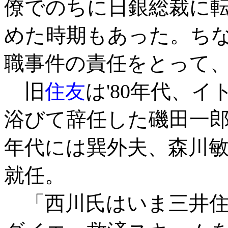
僚でのちに日銀総裁に
めた時期もあった。ちな
職事件の責任をとって
旧
住友
は'80年代、
浴びて辞任した磯田一郎
年代には巽外夫、森川敏
就任。
「西川氏はいま三井住