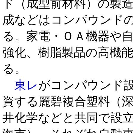
ド（成型前材料）の製
成などはコンパウンド
る。家電・ＯＡ機器や
強化、樹脂製品の高機
る。
東レ
がコンパウンド
資する麗碧複合塑料（
井化学などと共同で設