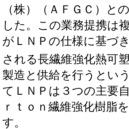
（株）（ＡＦＧＣ）と
した。この業務提携は
がＬＮＰの仕様に基づ
される長繊維強化熱可
製造と供給を行うとい
てＬＮＰは３つの主要
ｒｔｏｎ繊維強化樹脂
す。