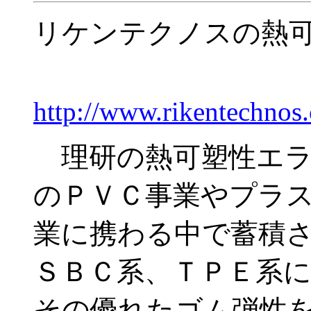
リケンテクノスの熱
http://www.rikentechnos.
理研の熱可塑性エラ
のＰＶＣ事業やプラ
業に携わる中で蓄積
ＳＢＣ系、ＴＰＥ系
その優れたゴム弾性