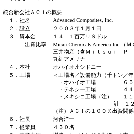
統合新会社ＡＣＩの概要
Advanced Composites, Inc.
１．社名
２．設立
２００３年１月１日
３．資本金
１４．１百万ＵＳドル
出資比率
Mitsui Chemicals America I
三井物産（含Ｍｉｔｓｕｉ Ｐ
丸紅アメリカ
４．本社
オハイオ州シドニー
５．工場
＜工場名／設備能力（千トン／年
・オハイオ工場 ６５
・テネシー工場 ４４
・メキシコ工場（注） １１
計 １２
（注）ＡＣＩの１００％出資関係会社 Advanc
６．社長
河合洋一
７．従業員
４３０名