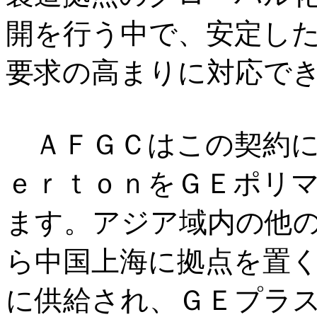
開を行う中で、安定し
要求の高まりに対応で
ＡＦＧＣはこの契約に
ｅｒｔｏｎをＧＥポリ
ます。アジア域内の他
ら中国上海に拠点を置
に供給され、ＧＥプラ