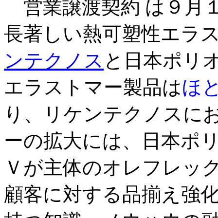
営業譲渡契約 は９月
長著しい熱可塑性エラ
ンテクノス
と日本ポリ
エラストマー製品は
ほ
り、リケンテクノスに
ーの拡大には、日本ポ
Ｖが主体のオレフレッ
顧客に対する品揃え強