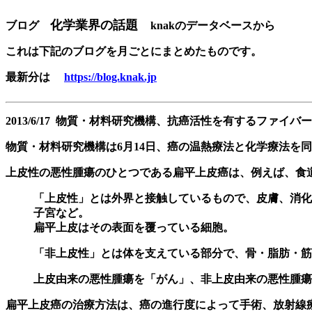
化学業界の話題
ブログ
knakのデータベースから
これは下記のブログを月ごとにまとめたものです。
最新分は
https://blog.knak.jp
2013/6/17 物質・材料研究機構、抗癌活性を有するファイバ
物質・材料研究機構は6月14日、癌の温熱療法と化学療法を
上皮性の悪性腫瘍のひとつである扁平上皮癌は、例えば、食道癌
「上皮性」とは外界と接触しているもので、皮膚、消化
子宮など。
扁平上皮はその表面を覆っている細胞。
「非上皮性」とは体を支えている部分で、骨・脂肪・筋
上皮由来の悪性腫瘍を「がん」、非上皮由来の悪性腫瘍
扁平上皮癌の治療方法は、癌の進行度によって手術、放射線