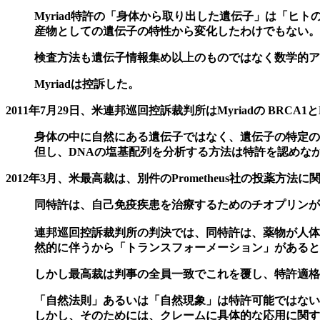
Myriad特許の「身体から取り出した遺伝子」は「
産物としての遺伝子の特性から変化したわけでもない。
検査方法も遺伝子情報集め以上のものではなく数学的ア
Myriadは控訴した。
2011年7月29日、米連邦巡回控訴裁判所はMyriadの BRCA
身体の中に自然にある遺伝子ではなく、遺伝子の特定の
但し、DNAの塩基配列を分析する方法は特許を認めな
2012年3月、米最高裁は、別件のPrometheus社の投薬
同特許は、自己免疫疾患を治療するためのチオプリンが
連邦巡回控訴裁判所の判決では、同特許は、薬物が人体
然的に伴うから「トランスフォーメーション」があると
しかし最高裁は判事の全員一致でこれを覆し、特許適格
「自然法則」あるいは「自然現象」は特許可能ではない
しかし、そのためには、クレームに具体的な応用に関す