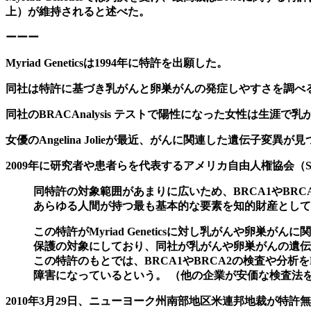
上）が維持されると述べた。
ーーー
Myriad Geneticsは1994年に特許を出願した。
同社は特許に基づき乳がんと卵巣がんの発症しやすさを調べ
同社のBRACAnalysis テストで陽性になった女性は生涯
女優の
Angelina Jolie
が最近、がんに関連した遺伝子変異が見
2009年に
研究者や患者らを代表する
アメリカ自由人権協会（SC
同特許の対象範囲があまりに広いため、BRCA1やBR
あらゆる人間が持つ最も基本的な要素を知的財産として
この特許が
Myriad Genetics
に対し乳がんや卵巣がんに関
保護の対象にしており、同社が乳がんや卵巣がんの遺伝
この特許のもとでは、BRCA1やBRCA2の検査や分析を
障害になっているという。 （
他の企業が安価な検査法
2010年3月29日、ニューヨーク州南部地区米連邦地裁が特許