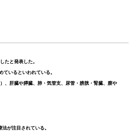
発したと発表した。
占めているといわれている。
）、肝臓や膵臓、肺・気管支、尿管・膀胱・腎臓、膣や
療法が注目されている。