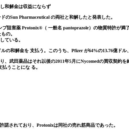
、但し和解金は収益にならず
ンドのSun Pharmaceutical の両社と和解したと発表した。
 Protonix®（ 一般名 pantoprazole）の物質特許
いたもの。
許諾している。
億ドルの和解金を 支払う。このうち、Pfizer が64%の13.76
武田薬品はそれ以後の2011年5月にNycomedの買収契約を締結
支払うことにな る。
用権を許諾されており、Protonixは同社の売れ筋商品であった。