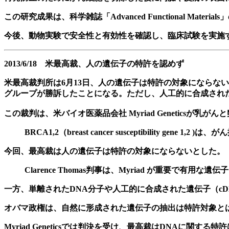
この研究成果は、科学雑誌「Advanced Functional Materials
今後、動物実験で安全性と有効性を確認し、臨床試験を実施
2013/6/18 米最高裁、人の遺伝子の特許を認めず
米最高裁判所は6月13日、人の遺伝子は特許の対象にならな
グループが勝訴したことになる。ただし、人工的に合成され
この裁判は、米バイオ医薬品会社
Myriad Genetics
が乳がんと
BRCA1,2（breast cancer susceptibili
今回、最高裁は人の遺伝子は特許の対象にならないとした。
Clarence
Thomas判事は、
Myriad
が重要で有用な遺伝子
一方、単離されたDNA分子や人工的に合成された遺伝子（c
オバマ政権は、自然に形成された遺伝子の抽出は特許対象と
Myriad Geneticsでは判決を受け、最高裁はDNAに関する