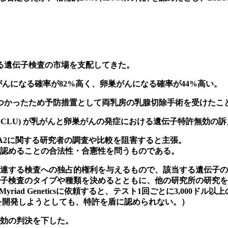
る遺伝子検査の市場を支配してきた。
で乳がんになる確率が82%高く、卵巣がんになる確率が44%高い。
つかったため予防措置として両乳房の乳腺切除手術を受けたこ
LU) が
乳がんと卵巣がんの発症における遺伝子特許無効の訴
CA2に関する研究者の調査や比較を阻害すると主張。
認めることの合法性・合憲性を問うものである。
連する検査への独占的権利を与えるもので、該当する遺伝子の
子検査のタイプや種類を決めるとともに、他の研究所の研究を
Myriad Genetics
に依頼すると、テスト1回ごとに3,000ドル
を開発しようとしても、特許を盾に認められない。）
無効の判決を下した。