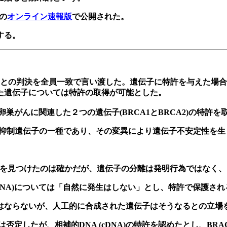
」の
オンライン速報版
で公開された。
する。
いとの判決を全員一致で言い渡した。遺伝子に特許を与えた場
た遺伝子については特許の取得が可能とした。
卵巣がんに関連した２つの遺伝子(BRCA1とBRCA2)の特
ty gene 1,2 )は、がん抑制遺伝子の一種であり、その変異により遺伝
を見つけたのは確かだが、遺伝子の分離は発明行為ではなく、
DNA)については「自然に発生はしない」とし、特許で保護され
はならないが、人工的に合成された遺伝子はそうなるとの立場
特許は否定したが、相補的DNA (cDNA)の特許を認めたとし、
BRA