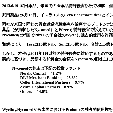
2013/6/19 武田薬品、米国での医薬品特許侵害訴訟で和解
武田薬品は6月13日、イスラエルのTeva Pharmaceutical とイ
両社が米国で同社の胃食道逆流性疾患を治療するプロトンポンプ阻害薬
薬品（が買収した
Nycomed）と
Pfizer が特許侵害で訴えて
Nycomedは米国で
Pfizer の子会社のWyethに独占的使用を
和解により、Tevaは16億ドル、Sunは5.5億ドル、合計21.5
しかし、本件は2011年1月以前の特許侵害に対応するものであり、
契約に基づき、受領する和解金の全額をNycomedの旧株主に
Nycomedの株主は下記の投資ファンド
Nordic Capital 41.2%
DLJ Merchant Banking 25.6%
Coller International Partners 9.7%
Avista Capital Partners 8.9%
Others 14.6%
ーーー
WyethはNycomedから米国におけるProtonixの独占的使