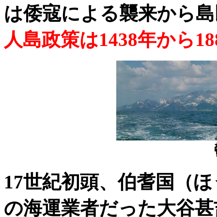
は倭寇による襲来から島
人島政策は1438年から1
17世紀初頭、伯耆国（
の海運業者だった大谷甚