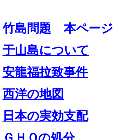
竹島問題
本ページ
于山島について
安龍福拉致事件
西洋の地図
日本の実効支配
ＧＨＱの処分