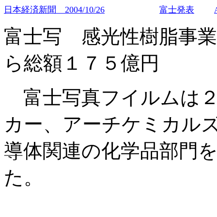
日本経済新聞 2004/10/26
富士発表
富士写 感光性樹脂事業
ら総額１７５億円
富士写真フイルムは２
カー、アーチケミカル
導体関連の化学品部門
た。