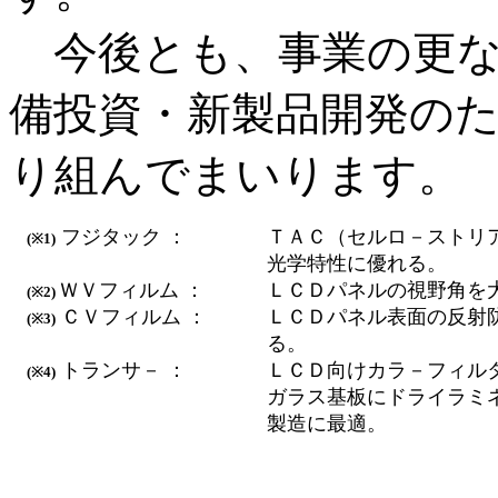
今後とも、事業の更な
備投資・新製品開発の
り組んでまいります。
フジタック ：
ＴＡＣ（セルロ－ストリ
(※1)
光学特性に優れる。
ＷＶフィルム ：
ＬＣＤパネルの視野角を
(※2)
ＣＶフィルム ：
ＬＣＤパネル表面の反射
(※3)
る。
トランサ－ ：
ＬＣＤ向けカラ－フィル
(※4)
：
：
ガラス基板にドライラミ
製造に最適。