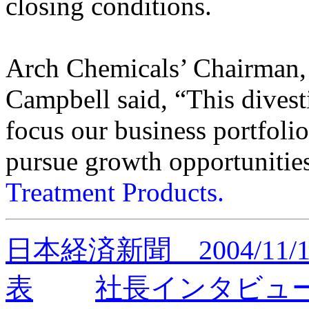
closing conditions.
Arch Chemicals
’
Chairman,
Campbell said,
“
This divest
focus our business portfolio
pursue growth opportunities
Treatment Products.
日本経済新聞 2004/11/
表
社長インタビュ