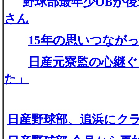
野球部最年少OBが
さん
15年の思いつなが
日産元寮監の心継ぐ
た」
日産野球部、追浜にク