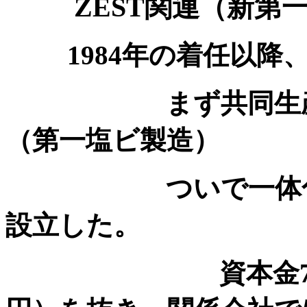
ZEST関連（新
1984年の着任以
まず共同生産のた
（第一塩ビ製造）
ついで一体化交渉
設立した。
資本金70億円で