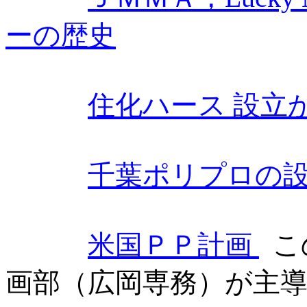
ーの歴史
住化ハース 設立
千葉ポリプロの
米国ＰＰ計画
こ
画部（広岡専務）が主