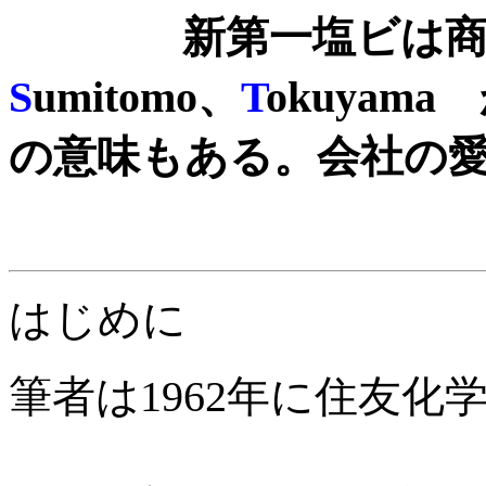
新第一塩ビは商標を
S
umitomo、
T
okuya
の意味もある。会社の
はじめに
筆者は1962年に住友