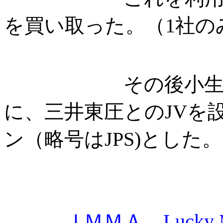
を買い取った。（1社の
その後小生の新
に、三井東圧とのJVを
ン（略号はJPS)とした。
ＪＭＭＡ，Luck