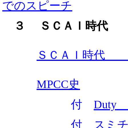
でのスピーチ
３ ＳＣＡＩ時代
ＳＣＡＩ時代
MPCC史
付
Duty 
付
スミ