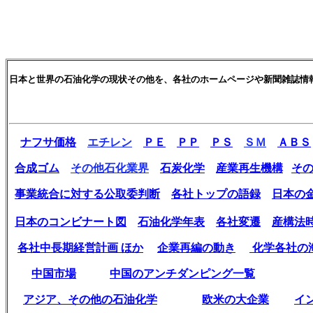
日本と世界の石油化学の現状その他を、各社のホームページや新聞雑誌情
連
ナフサ価格
エチレン
ＰＥ
ＰＰ
ＰＳ
ＳＭ
ＡＢＳ
合成ゴム
その他石化業界
石炭化学
産業再生機構
そ
事業統合に対する公取委判断
各社トップの語録
日本の
日本のコンビナート図
石油化学年表
各社変遷
産構法
各社中長期経営計画 ほか
企業再編の動き
化学各社の
中国市場
中国のアンチダンピング一覧
アジア、その他の石油化学
欧米の大企業
イ