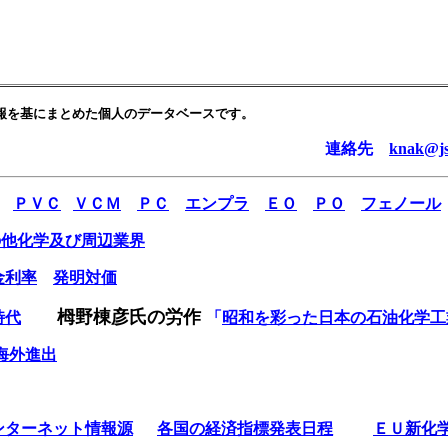
報を基にまとめた個人のデータベースです。
絡先
knak@js2
ＰＶＣ
ＶＣＭ
ＰＣ
エンプラ
ＥＯ
ＰＯ
フェノール
の他化学及び周辺業界
金利率
発明対価
栂野棟彦氏の労作
時代
「
昭和を彩った日本の石油化学工
海外進出
ンターネット情報源
各国の経済指標発表日程
ＥＵ新化学