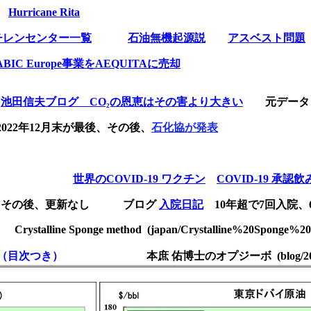
Hurricane Rita
チレンセンター一覧
石油無機起源説
アスベスト問題
 SABIC Europe事業を
AEQUITA
に売却
池田信夫ブログ
CO₂の恩恵はその害より大きい
元デー
は2022年12月末が最後、その後、
石化協が発表
世界のCOVID-19 ワクチン
COVID-19 承認
の後、更新なし ブログ
入院日記
10年超で7回入院、
Crystalline Sponge method (japan/Crystalline%20Sponge%2
（目次つき）
本庶 佑博士のオプジーボ (blog/2019-5