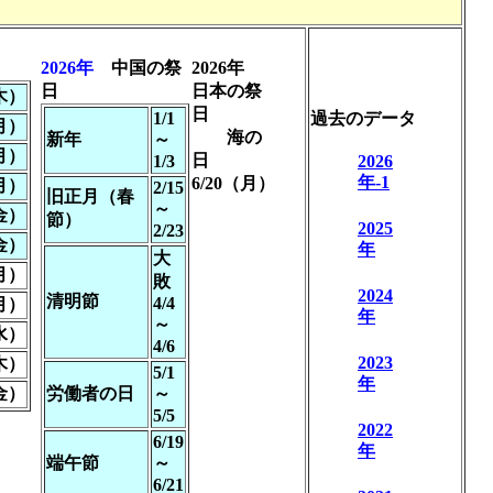
2026年
中国の祭
2026年
日
日本の祭
（木）
日
1/1
過去のデータ
（月）
海の
新年
～
（月）
日
1/3
2026
年-1
6/20（月）
（月）
2/15
旧正月（春
～
（金）
節）
2025
2/23
（金）
年
大
（月）
敗
2024
清明節
4/4
（月）
年
～
（水）
4/6
2023
（木）
5/1
年
（金）
労働者の日
～
5/5
2022
6/19
年
端午節
～
6/21