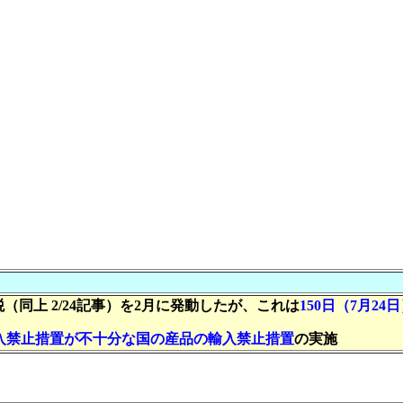
税（同上 2/24記事）を2月に発動したが、これは
150日（7月24
入禁止措置が不十分な国の
産品の輸入禁止措置
の実施