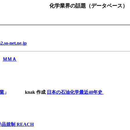
化学業界の話題（データベース）
.so-net.ne.jp
ＭＭＡ
業
」
knak 作成
日本の石油化学最近40年史
品規制 REACH