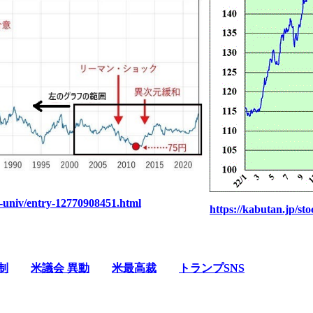
y-univ/entry-12770908451.html
https://kabutan.jp/s
制
米議会 異動
米最高裁
トランプSNS