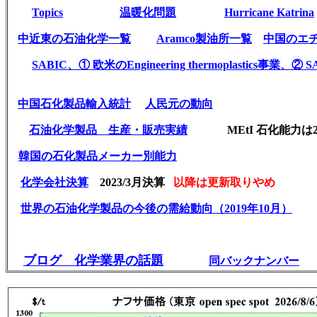
T
opics
温暖化問題
Hurricane Katrina
中近
東の石油化学一覧
Aramco製油所一覧
中国のエ
SABIC、① 欧米の
Engineering thermoplastics事業、②
中国石化製品輸入統計
人民元の動向
石油化学製品 生産・販売実績
MEtI 石化能力
韓国の石化製品メーカー別能力
化学会社決算
2023/3月決算
以降は更新取りやめ
世界の石油化学製品の今後の需給動向（2019年10月）
そ
ブログ 化学業界の話題
同バックナンバー