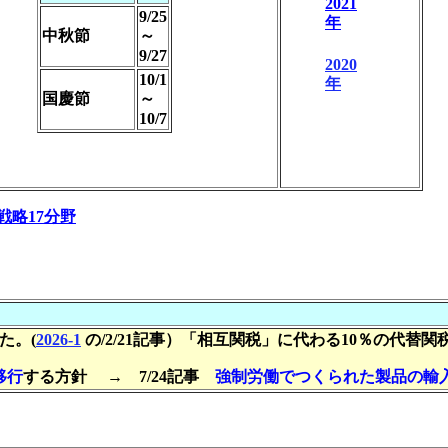
2021
9/25
年
中秋節
～
9/27
2020
10/1
年
国慶節
～
10/7
戦略17分野
た。(
2026-1
の/2/21記事）「相互関税」に代わる10％の代替関
移行
する方針 → 7/24記事
強制労働でつくられた製品の輸