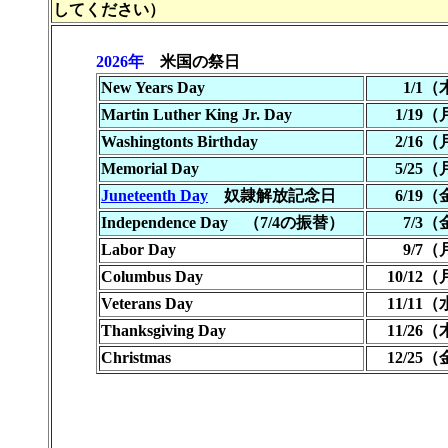
してください）
2026年
米国の祭日
New Years Day
1/1
Martin Luther King Jr. Day
1/19
Washingtonts Birthday
2/16
Memorial Day
5/25
Juneteenth Day
奴隷解放記念日
6/19
Independence Day （7/4の振替）
7/3
Labor Day
9/7
Columbus Day
10/12
Veterans Day
11/11
Thanksgiving Day
11/26
Christmas
12/25