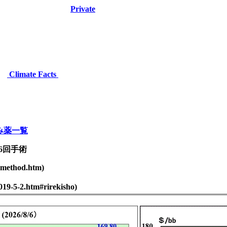
Priva
te
タ
Climate Facts
飲み薬一覧
6回手術
0method.htm)
-2.htm#rirekisho)